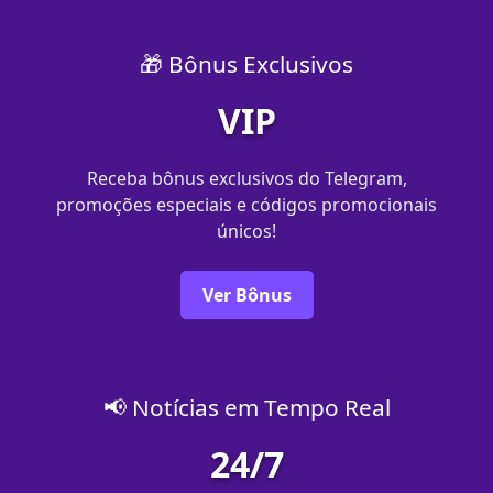
🎁 Bônus Exclusivos
VIP
Receba bônus exclusivos do Telegram,
promoções especiais e códigos promocionais
únicos!
Ver Bônus
📢 Notícias em Tempo Real
24/7