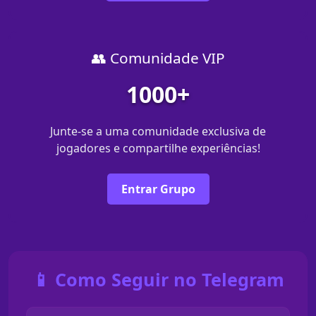
👥 Comunidade VIP
1000+
Junte-se a uma comunidade exclusiva de
jogadores e compartilhe experiências!
Entrar Grupo
📱 Como Seguir no Telegram