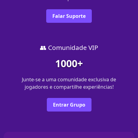
Falar Suporte
👥 Comunidade VIP
1000+
Junte-se a uma comunidade exclusiva de
jogadores e compartilhe experiências!
Entrar Grupo